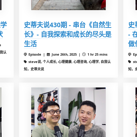
理学
史蒂夫说430期 - 串台《自然生
史
状
长》- 自我探索和成长的尽头是
-
生活
做
s
自我认
Episode |
June 26th, 2025 |
1 hr 25 mins
Ep
steve说, 个人成长, 心理健康, 心理咨询, 心理学, 自我认
s
知，史蒂夫说
知，