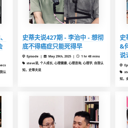
虑、
史蒂夫说427期 - 李治中 - 想彻
史
会
底不得癌症只能死得早
&
说
Episode |
May 29th, 2025 |
1 hr 48 mins
steve说, 个人成长, 心理健康, 心理咨询, 心理学, 自我认
secs
Ep
知，史蒂夫说
自我认
s
知，