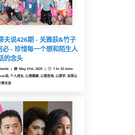
蒂夫说426期 - 关雅荻&竹子
何必 - 珍惜每一个想和陌生人
话的念头
isode |
May 21st, 2025 |
1 hr 32 mins
teve说, 个人成长, 心理健康, 心理咨询, 心理学, 自我认
史蒂夫说