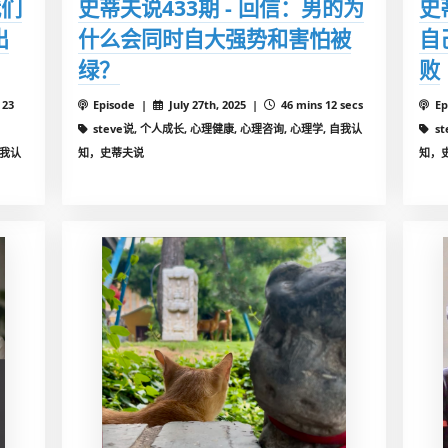
我们
史蒂夫说433期 - 回信：男的为
史
出
什么会同时自大强势和害怕被
自
绿？
败
 23
Episode |
July 27th, 2025 |
46 mins 12 secs
Ep
steve说, 个人成长, 心理健康, 心理咨询, 心理学, 自我认
s
自我认
知，史蒂夫说
知，