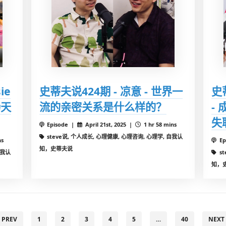
ie
史蒂夫说424期 - 凉意 - 世界一
史
场天
流的亲密关系是什么样的？
-
失
Episode |
April 21st, 2025 |
1 hr 58 mins
steve说, 个人成长, 心理健康, 心理咨询, 心理学, 自我认
ns
Ep
知，史蒂夫说
自我认
s
知，
‹ PREV
1
2
3
4
5
…
40
NEXT 