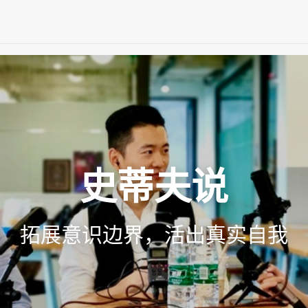
史蒂夫说
拓展意识边界，活出真实自我