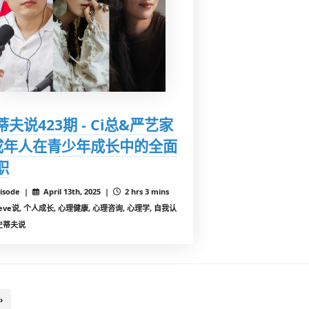
蒂夫说423期 - Ci总&严艺家
 成年人在青少年成长中的全面
职
isode |
April 13th, 2025 |
2 hrs 3 mins
teve说, 个人成长, 心理健康, 心理咨询, 心理学, 自我认
史蒂夫说
›