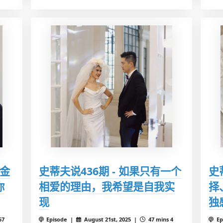
让金
史蒂夫说436期 - 如果只有一个
史
你
相爱的理由，我希望是自我实
择
现
独
57
Episode |
August 21st, 2025 |
47 mins 4
Ep