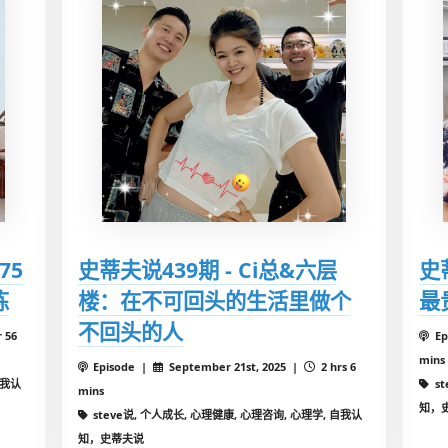
75
史蒂夫说439期 - Ci总&六层
史
炼
楼：在不可回头的生活里做个
最
不回头的人
r 56
Ep
mins
Episode |
September 21st, 2025 |
2 hrs 6
自我认
s
mins
知，
steve说, 个人成长, 心理健康, 心理咨询, 心理学, 自我认
知，史蒂夫说