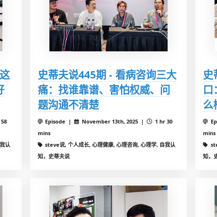
 这
史蒂夫说445期 - 看病咨询三大
史
好
痛：找谁靠谱、害怕权威、问
口
题沟通不清楚
么
 58
Episode |
November 13th, 2025 |
1 hr 30
Ep
mins
mins
自我认
steve说, 个人成长, 心理健康, 心理咨询, 心理学, 自我认
s
知，史蒂夫说
知，