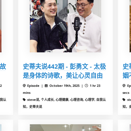
生故
史蒂夫说442期 - 彭勇文 - 太极
史
是身体的诗歌，美让心灵自由
姻
12
Episode |
October 19th, 2025 |
1 hr 23
Ep
mins
secs
自我认
steve说, 个人成长, 心理健康, 心理咨询, 心理学, 自我认
s
知，史蒂夫说
知，