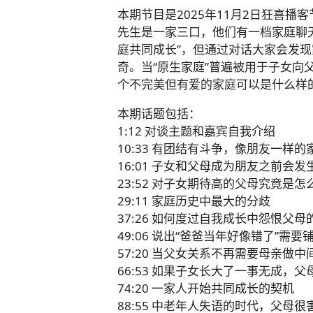
本期节目是2025年11月2日狂喜
先生是一家三口，他们有一档家庭聊
庭共同成长”，但通过对话大家会发
奇。当“原生家庭”普遍被用于子女向
个不完美但有爱的家庭可以是什么样
本期话题包括：
1:12 对谈主题和嘉宾自我介绍
10:33 有团结有斗争，像朋友一样的
16:01 子女和父母成为朋友之前会发
23:52 对子女期待高的父母究竟是怎
29:11 家庭历史中最大的分歧
37:26 如何度过自我成长中怨恨父母
49:06 说出“爸爸当年好像错了”需要
57:20 当父女关系不再需要母亲做中
66:53 如果子女长大了一事无成，父
74:20 一家人开始共同成长的契机
88:55 中老年人失语的时代，父母