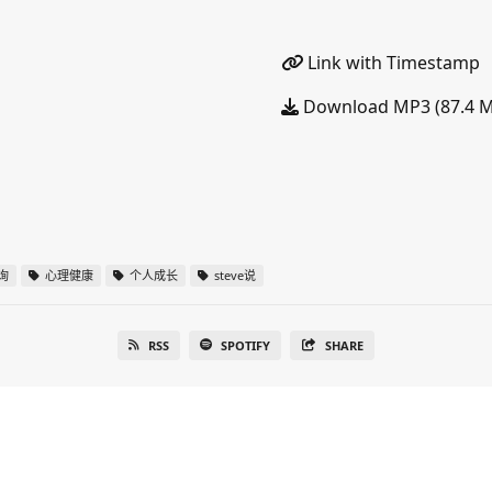
Link with Timestamp
Download MP3 (87.4 
询
心理健康
个人成长
steve说
RSS
SPOTIFY
SHARE