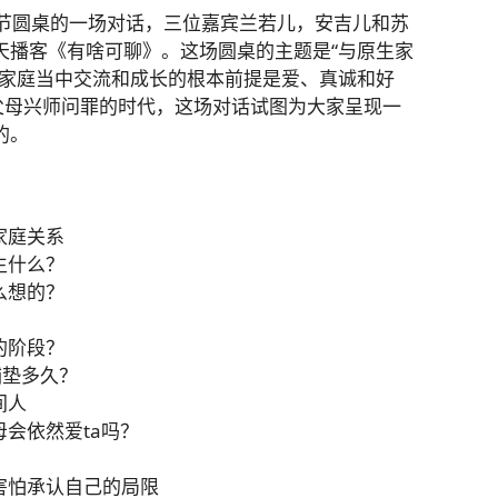
播客节圆桌的一场对话，三位嘉宾兰若儿，安吉儿和苏
天播客《有啥可聊》。这场圆桌的主题是“与原生家
现家庭当中交流和成长的根本前提是爱、真诚和好
父母兴师问罪的时代，这场对话试图为大家呈现一
的。
家庭关系
生什么？
么想的？
的阶段？
铺垫多久？
间人
母会依然爱ta吗？
很害怕承认自己的局限