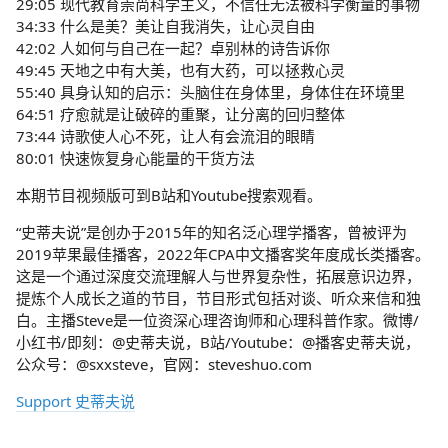
29:05 现代教育崇尚科学主义，不信任无法被科学衡量的事物
34:33 什么是美？美让自我消失，让心灵自由
42:02 人如何与自己在一起？卓别林的诗告诉你
49:45 天地之中有大美，也有大药，可以拯救心灵
55:40 具身认知的启示：头脑住在身体里，身体住在环境里
64:51 疗愈就是让破碎的重聚，让分离的回归整体
73:44 诗歌使人心不死，让人有会流泪的眼睛
80:01 快速恢复身心能量的干货方法
本期节目视频版可到B站和Youtube搜索观看。
“史蒂夫说”是创办于2015年的知名泛心理学播客，曾被评为
2019苹果最佳播客，2022年CPA中文播客奖年度成长类播客。
这是一个通过深度交流理解人与世界复杂性，拓展意识边界，
提炼个人成长之道的节目，节目形式包括对谈、听众来信和独
白。主播Steve是一位资深心理咨询师和心理科普作家。微博/
小红书/即刻：@史蒂夫说，B站/Youtube：@播客史蒂夫说，
公众号：@sxxsteve，官网：steveshuo.com
Support 史蒂夫说