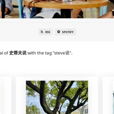
RSS
SPOTIFY
al
of
史蒂夫说
with the tag "steve说".