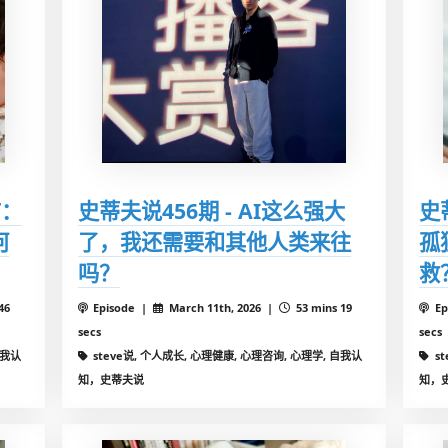
信：
史蒂夫说456期 - AI这么强大
史
何
了，我还需要和其他人类来往
孤
吗？
救
46
Episode |
March 11th, 2026 |
53 mins 19
Ep
secs
secs
自我认
steve说, 个人成长, 心理健康, 心理咨询, 心理学, 自我认
s
知，史蒂夫说
知，