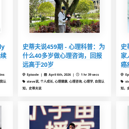
ly
史蒂夫说459期 - 心理科普：为
史
延续
什么40多岁做心理咨询，回报
家
远高于20岁
癌
ins
Episode |
April 6th, 2026 |
1 hr 39 secs
Ep
自我认
steve说, 个人成长, 心理健康, 心理咨询, 心理学, 自我认
s
知，史蒂夫说
知，