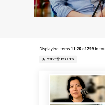
Displaying items
11-20
of
299
in tot
“STEVE说” RSS FEED