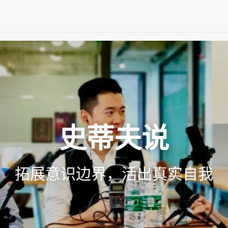
史蒂夫说
拓展意识边界，活出真实自我