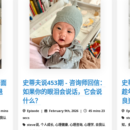
母面
史蒂夫说453期 - 咨询师回信：
史
退
如果你的眼泪会说话，它会说
趁
什么？
良
6 mins
Episode |
February 9th, 2026 |
45 mins 23
Ep
自我认
secs
s
steve说, 个人成长, 心理健康, 心理咨询, 心理学, 自我认
知，