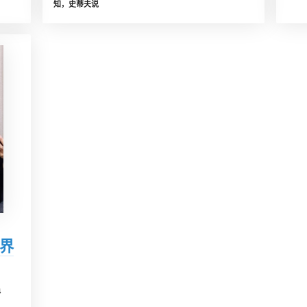
知，史蒂夫说
世界
4