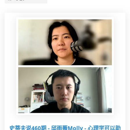
史蒂夫说460期 - 邱雨薇Molly - 心理学可以助