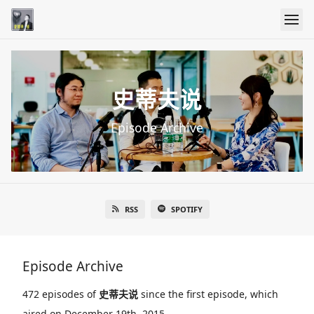
史蒂夫说
Episode Archive
RSS
SPOTIFY
Episode Archive
472 episodes of
史蒂夫说
since the first episode, which
aired on December 19th, 2015.