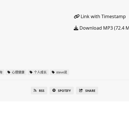
Link with Timestamp
Download MP3 (72.4 
询
心理健康
个人成长
steve说
RSS
SPOTIFY
SHARE