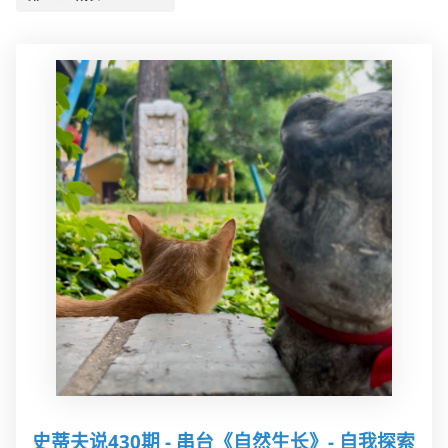
史蒂夫说430期 - 串台《自然生长》- 自我探索