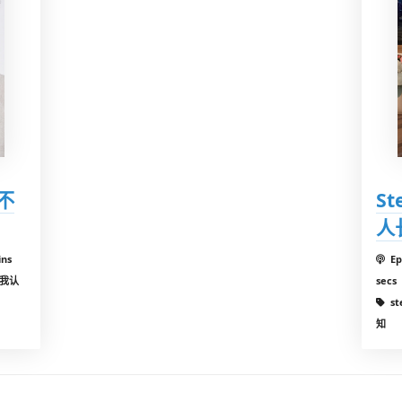
纯不
S
人
ins
Ep
自我认
secs
s
知