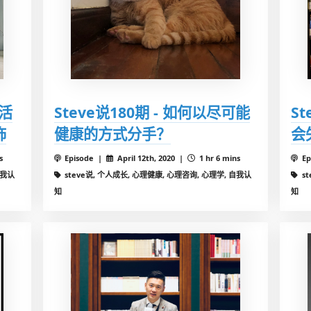
生活
Steve说180期 - 如何以尽可能
S
饰
健康的方式分手？
会
s
Episode |
April 12th, 2020 |
1 hr 6 mins
Ep
自我认
steve说, 个人成长, 心理健康, 心理咨询, 心理学, 自我认
s
知
知