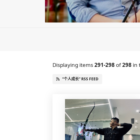
Displaying items
291-298
of
298
in 
“个人成长” RSS FEED