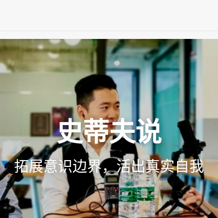
史蒂夫说
拓展意识边界，活出真实自我