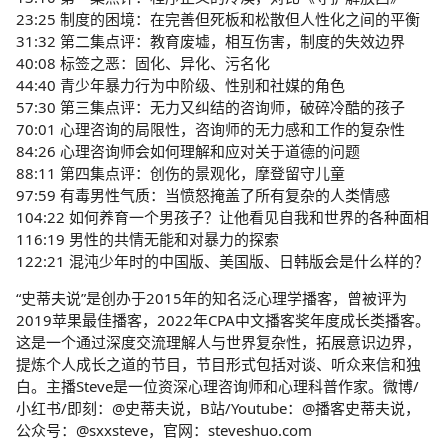
23:25 制度的困境：在完善但死板和松散但人性化之间的平衡
31:32 第二集点评：教育废墟，相互伤害，制度的失效边界
40:08 标签之恶：固化、异化、污名化
44:40 青少年暴力行为中阶级、性别和社媒的角色
57:30 第三集点评：无力又纠结的咨询师，破碎冷酷的孩子
70:01 心理咨询的局限性，咨询师的无力感和工作的复杂性
84:26 心理咨询师会如何理解和应对关于道德的问题
88:11 第四集点评：创伤的景观化，摩登留守儿童
97:59 有毒男性气质：当愤怒掩盖了所有复杂的人类情感
104:22 如何养育一个男孩子？让他看见自我和世界的各种面相
116:19 男性的共情无能和对暴力的探索
122:21 混沌少年时的中国版、美国版、日韩版会是什么样的？
“史蒂夫说”是创办于2015年的知名泛心理学播客，曾被评为
2019苹果最佳播客，2022年CPA中文播客奖年度成长类播客。
这是一个通过深度交流理解人与世界复杂性，拓展意识边界，
提炼个人成长之道的节目，节目形式包括对谈、听众来信和独
白。主播Steve是一位资深心理咨询师和心理科普作家。微博/
小红书/即刻：@史蒂夫说，B站/Youtube：@播客史蒂夫说，
公众号：@sxxsteve，官网：steveshuo.com