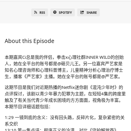
RSS
SPOTIFY
SHARE
About this Episode
本期嘉宾Ci总是我的伴侣，拳击x心理社群INNER WILD的创始
人，她在全平台的账号都是@砸贝儿王。另一位嘉宾严艺家是
知名心理咨询师和心理科普博主，儿童精神分析心理治疗博士
生，播客《严艺家》主播。她在全平台的账号都是@严艺家。
这期节目是我们对近期热播的Netflix迷你剧《混沌少年时》的
点评探讨，该剧以青少年暴力犯罪为主题，在短短4集的跨度里
触及了有关当代青少年成长困境的方方面面，视角极为丰富。
本期节目详细话题包括：
1:29 一镜到底的含义：没有回头路，反碎片化，复杂紧密的关
系交织
13:10 第一集点评：程序正义的冷漠，对比《守护解放西》