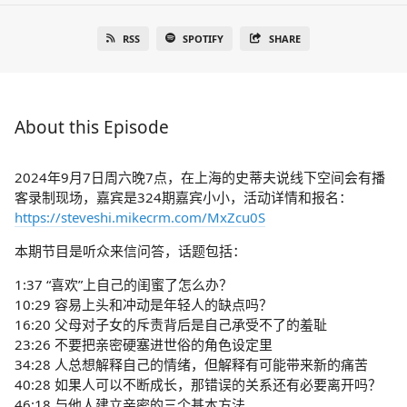
RSS
SPOTIFY
SHARE
About this Episode
2024年9月7日周六晚7点，在上海的史蒂夫说线下空间会有播
客录制现场，嘉宾是324期嘉宾小小，活动详情和报名：
https://steveshi.mikecrm.com/MxZcu0S
本期节目是听众来信问答，话题包括：
1:37 “喜欢”上自己的闺蜜了怎么办？
10:29 容易上头和冲动是年轻人的缺点吗？
16:20 父母对子女的斥责背后是自己承受不了的羞耻
23:26 不要把亲密硬塞进世俗的角色设定里
34:28 人总想解释自己的情绪，但解释有可能带来新的痛苦
40:28 如果人可以不断成长，那错误的关系还有必要离开吗？
46:18 与他人建立亲密的三个基本方法