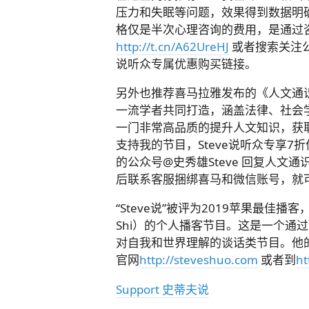
压力和失眠等问题，效果得到数据明
格仅是半次心理咨询的费用，是通过
http://t.cn/A62UreHJ
或者搜索关注公众
说听众专属优惠购买链接。
另外也推荐喜马拉雅发布的《人文通识
一流学者共同打造，涵盖法律、社会
一门非常高品质的提升人文知识，获
支持我的节目，Steve说听众专享7
的公众号@史秀雄Steve 回复人
后联系客服捆绑喜马和微信账号，就
“Steve说”被评为2019苹果最佳
Shi）的个人播客节目。这是一个通
对自我和世界理解的谈话类节目。他的
官网
http://steveshuo.com
或者到
ht
Support 史蒂夫说