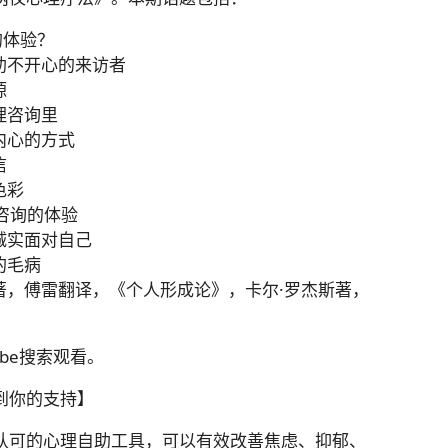
的体验？
帮助不开心的来访者
源
理咨询里
达内心的方式
信
色彩
理咨询的体验
能诚实面对自己
的毛病
纳著，傅雷翻译，《个人形成论》，卡尔·罗杰斯著，
ube搜索观看。
到你的支持】
认可的心理自助工具，可以有效改善焦虑、抑郁、