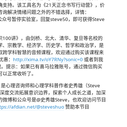
确支持。该工具名为《21天正念书写行动营》，价
咨询解决情绪问题之外的不错选择，详情：
号暂停实验室，回复steve50，即可获得Steve
100讲》，由剑桥、北大、清华、复旦等名校的
学、宗教学、经济学、历史学、哲学和政治学，是
取跨学科智慧的音频课程，欢迎通过购买该课程来
折优惠：
http://xima.tv/oY7RNy?sonic=0
或者到我
文通识。提示：如果已有喜马拉雅账号，通过微信购买
可以正常收听了。
播客，是心理咨询师和心理学科普作者史秀雄（Steve
过深度交流拓展意识边界，探索个人成长之道，加深
微博和公众号是@史秀雄Steve，也欢迎访问节目
tps://afdian.net/@steveshuo
赞助本节目