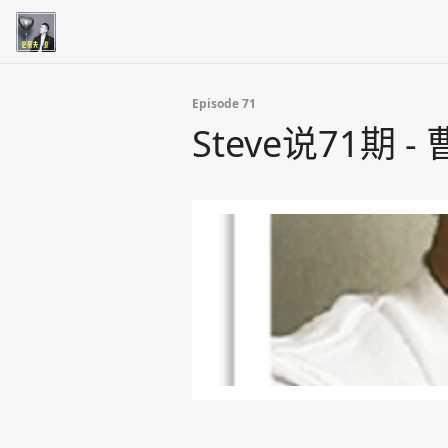
Episode 71
Steve说71期