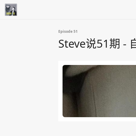
Episode 51
Steve说51