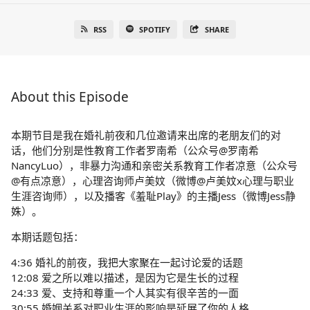
RSS
SPOTIFY
SHARE
About this Episode
本期节目是我在婚礼前夜和几位邀请来出席的老朋友们的对
话，他们分别是性教育工作者罗南希（公众号@罗南希
NancyLuo），非暴力沟通和亲密关系教育工作者凉意（公众号
@有点凉意），心理咨询师卢美妏（微博@卢美妏x心理与职业
生涯咨询师），以及播客《羞耻Play》的主播Jess（微博Jess静
姝）。
本期话题包括：
4:36 婚礼的前夜，我把大家聚在一起讨论爱的话题
12:08 爱之所以难以描述，是因为它是生长的过程
24:33 爱、支持和尊重一个人其实有很辛苦的一面
30:55 婚姻关系对职业生涯的影响是延展了你的人格