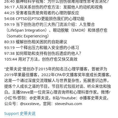
26:40 脑神经科学视角：为什么创伤很难用理性思考去消化？
36:17 人际关系创伤的疗愈方法：发掘他人的动机和视角
44:25 受害者指责是旁观者的心理防御反应
54:08 CPTSD比PTSD更能损伤我们的心理功能
59:19 当下创伤治疗的三大热门流派介绍：人生整合
（LifeSpan Integration）、眼动脱敏（EMDR）和体感疗愈
（Somatic Experiencing）
80:33 缓解创伤相关困扰的自助建议
93:19 一个释出压力和输入安全感的小练习
97:38 如何帮助和支持有创伤后遗症的他人？
105:44 用对了方法，创伤疗愈又快又高效
“史蒂夫说”是创办于2015年的知名泛心理学播客，曾被评为
2019苹果最佳播客，2022年CPA中文播客奖年度成长类播客。
这是一个通过深度交流理解人与世界复杂性，拓展意识边界，
提炼个人成长之道的节目，节目形式包括对谈、听众来信和独
白。主播Steve是一位资深心理咨询师和心理科普作家。微博/
小红书/即刻：@史蒂夫说，B站/Youtube：@播客史蒂夫说，
公众号：@sxxsteve，官网：steveshuo.com
Support 史蒂夫说