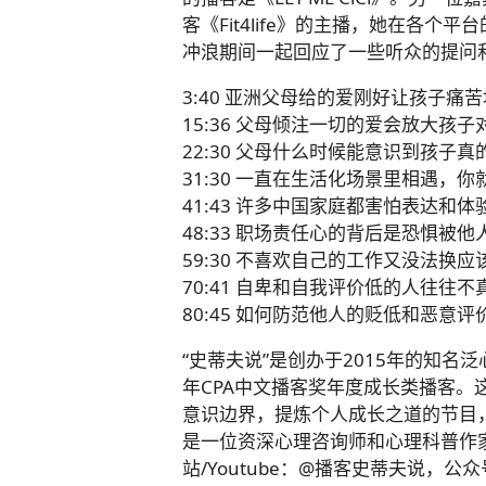
客《Fit4life》的主播，她在各个平
冲浪期间一起回应了一些听众的提问
3:40 亚洲父母给的爱刚好让孩子痛
15:36 父母倾注一切的爱会放大孩
22:30 父母什么时候能意识到孩子真
31:30 一直在生活化场景里相遇，
41:43 许多中国家庭都害怕表达和体
48:33 职场责任心的背后是恐惧被他
59:30 不喜欢自己的工作又没法换
70:41 自卑和自我评价低的人往往
80:45 如何防范他人的贬低和恶意评
“史蒂夫说”是创办于2015年的知名泛
年CPA中文播客奖年度成长类播客
意识边界，提炼个人成长之道的节目，
是一位资深心理咨询师和心理科普作家
站/Youtube：@播客史蒂夫说，公众号：@