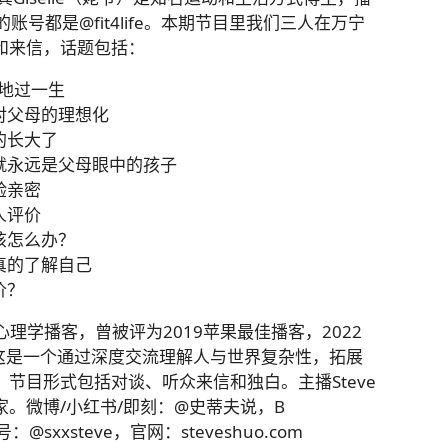
台的账号都是@fit4life。本期节目里我们三人在万宁
和来信，话题包括：
苦地过一生
子对父母的理想化
的长大了
你就永远是父母眼中的孩子
验亲密
人评价
应该怎么办？
不真的了解自己
价？
心理学播客，曾被评为2019苹果最佳播客，2022
。这是一个通过深度交流理解人与世界复杂性，拓展
节目形式包括对谈、听众来信和独白。主播Steve
。微博/小红书/即刻：@史蒂夫说，B
sxxsteve，官网：steveshuo.com