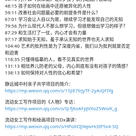
48:15 孩子如何在绘画中还原被异化的人性
59:11 改善社会问题最必要的前提条件是什么？
67:01 学习会让人自以为是，继续学习才能发现自己的无知
79:56 为什么现代人不那么想学习，但很想做出学习的样子？
87:29 和生活打了一仗，内心才会有力量
97:17 求知始于无知，羞于承认无知的世界也无人求知
104:40 艺术的批判性是为了深度内省，我们以为批判就是否定
和迫害
116:35 只懂得临摹的人，看不见真实的世界
131:13 相信养儿防老的父母，内心到底有没有对孩子的情感？
138:13 如何保持对人性的信心和希望？
静远城中村亲子共学项目的简介：
https://mp.weixin.qq.com/s/15JiE7trJyTF-2yAiQFIYg
流动女工写作项目的《人物》专访：
https://mp.weixin.qq.com/s/SJ-fjKoAFpJVXoZ5WoiK_g
流动女工写作和绘画项目TEDx演讲：
https://mp.weixin.qq.com/s/HPoXCIJYepvHctIP5x4-SQ