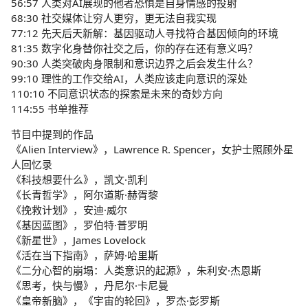
56:57 人类对AI展现的他者恐惧是自身情感的投射
68:30 社交媒体让穷人更穷，更无法自我实现
77:12 先天后天新解：基因驱动人寻找符合基因倾向的环境
81:35 数字化身替你社交之后，你的存在还有意义吗？
90:30 人类突破肉身限制和意识边界之后会发生什么？
99:10 理性的工作交给AI，人类应该走向意识的深处
110:10 不同意识状态的探索是未来的奇妙方向
114:55 书单推荐
节目中提到的作品
《Alien Interview》，Lawrence R. Spencer，女护士照顾外星
人回忆录
《科技想要什么》，凯文·凯利
《长青哲学》，阿尔道斯·赫胥黎
《挽救计划》，安迪·威尔
《基因蓝图》，罗伯特·普罗明
《新星世》，James Lovelock
《活在当下指南》，萨姆·哈里斯
《二分心智的崩塌：人类意识的起源》，朱利安·杰恩斯
《思考，快与慢》，丹尼尔·卡尼曼
《皇帝新脑》，《宇宙的轮回》，罗杰·彭罗斯