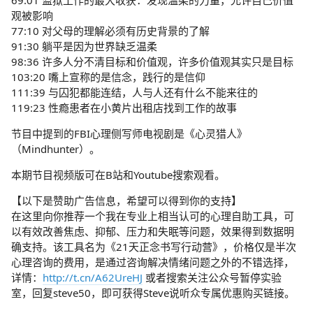
69:01 监狱工作的最大收获：发现温柔的力量，允许自己价值
观被影响
77:10 对父母的理解必须有历史背景的了解
91:30 躺平是因为世界缺乏温柔
98:36 许多人分不清目标和价值观，许多价值观其实只是目标
103:20 嘴上宣称的是信念，践行的是信仰
111:39 与囚犯都能连结，人与人还有什么不能来往的
119:23 性瘾患者在小黄片出租店找到工作的故事
节目中提到的FBI心理侧写师电视剧是《心灵猎人》
（Mindhunter）。
本期节目视频版可在B站和Youtube搜索观看。
【以下是赞助广告信息，希望可以得到你的支持】
在这里向你推荐一个我在专业上相当认可的心理自助工具，可
以有效改善焦虑、抑郁、压力和失眠等问题，效果得到数据明
确支持。该工具名为《21天正念书写行动营》，价格仅是半次
心理咨询的费用，是通过咨询解决情绪问题之外的不错选择，
详情：
http://t.cn/A62UreHJ
或者搜索关注公众号暂停实验
室，回复steve50，即可获得Steve说听众专属优惠购买链接。