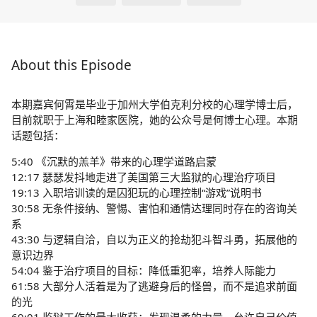
About this Episode
本期嘉宾何霄是毕业于加州大学伯克利分校的心理学博士后，
目前就职于上海和睦家医院，她的公众号是何博士心理。本期
话题包括：
5:40 《沉默的羔羊》带来的心理学道路启蒙
12:17 瑟瑟发抖地走进了美国第三大监狱的心理治疗项目
19:13 入职培训读的是囚犯玩的心理控制“游戏”说明书
30:58 无条件接纳、警惕、害怕和通情达理同时存在的咨询关
系
43:30 与逻辑自洽，自以为正义的抢劫犯斗智斗勇，拓展他的
意识边界
54:04 鉴于治疗项目的目标：降低重犯率，培养人际能力
61:58 大部分人活着是为了逃避身后的怪兽，而不是追求前面
的光