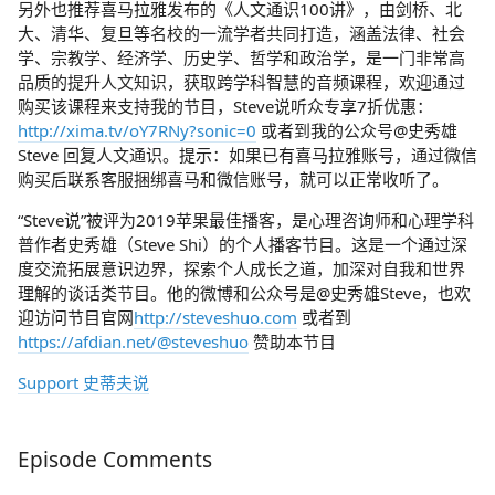
另外也推荐喜马拉雅发布的《人文通识100讲》，由剑桥、北
大、清华、复旦等名校的一流学者共同打造，涵盖法律、社会
学、宗教学、经济学、历史学、哲学和政治学，是一门非常高
品质的提升人文知识，获取跨学科智慧的音频课程，欢迎通过
购买该课程来支持我的节目，Steve说听众专享7折优惠：
http://xima.tv/oY7RNy?sonic=0
或者到我的公众号@史秀雄
Steve 回复人文通识。提示：如果已有喜马拉雅账号，通过微信
购买后联系客服捆绑喜马和微信账号，就可以正常收听了。
“Steve说”被评为2019苹果最佳播客，是心理咨询师和心理学科
普作者史秀雄（Steve Shi）的个人播客节目。这是一个通过深
度交流拓展意识边界，探索个人成长之道，加深对自我和世界
理解的谈话类节目。他的微博和公众号是@史秀雄Steve，也欢
迎访问节目官网
http://steveshuo.com
或者到
https://afdian.net/@steveshuo
赞助本节目
Support 史蒂夫说
Episode Comments