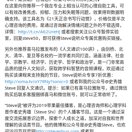
在这里向你推荐一个我在专业上相当认可的心理自助工具，可
以有效改善焦虑、抑郁、压力和失眠等问题，效果得到数据明
确支持。该工具名为《21天正念书写行动营》，价格仅是半次
心理咨询的费用，是通过咨询解决情绪问题之外的不错选择，
详情：
http://t.cn/A62UreHJ
或者搜索关注公众号暂停实验
室，回复steve50，即可获得Steve说听众专属优惠购买链接。
另外也推荐喜马拉雅发布的《人文通识100讲》，由剑桥、北
大、清华、复旦等名校的一流学者共同打造，涵盖法律、社会
学、宗教学、经济学、历史学、哲学和政治学，是一门非常高
品质的提升人文知识，获取跨学科智慧的音频课程，欢迎通过
购买该课程来支持我的节目，Steve说听众专享7折优惠：
http://xima.tv/oY7RNy?sonic=0
或者到我的公众号@史秀雄
Steve 回复人文通识。提示：如果已有喜马拉雅账号，通过微信
购买后联系客服捆绑喜马和微信账号，就可以正常收听了。
“Steve说”被评为2019苹果最佳播客，是心理咨询师和心理学科
普作者史秀雄（Steve Shi）的个人播客节目。这是一个通过深
度交流拓展意识边界，探索个人成长之道，加深对自我和世界
理解的谈话类节目。他的微博和公众号是@史秀雄Steve，也欢
迎访问节目官网
http://steveshuo.com
或者到