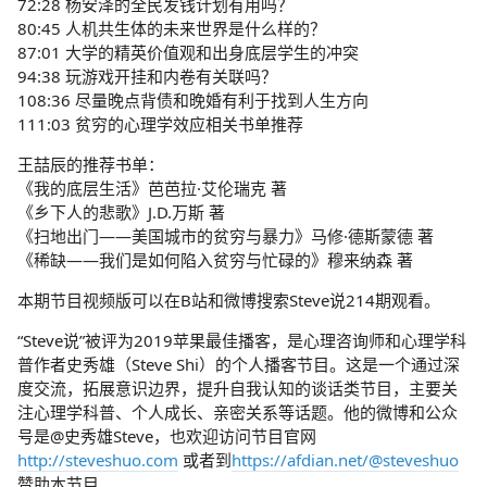
72:28 杨安泽的全民发钱计划有用吗？
80:45 人机共生体的未来世界是什么样的？
87:01 大学的精英价值观和出身底层学生的冲突
94:38 玩游戏开挂和内卷有关联吗？
108:36 尽量晚点背债和晚婚有利于找到人生方向
111:03 贫穷的心理学效应相关书单推荐
王喆辰的推荐书单：
《我的底层生活》芭芭拉·艾伦瑞克 著
《乡下人的悲歌》J.D.万斯 著
《扫地出门——美国城市的贫穷与暴力》马修·德斯蒙德 著
《稀缺——我们是如何陷入贫穷与忙碌的》穆来纳森 著
本期节目视频版可以在B站和微博搜索Steve说214期观看。
“Steve说”被评为2019苹果最佳播客，是心理咨询师和心理学科
普作者史秀雄（Steve Shi）的个人播客节目。这是一个通过深
度交流，拓展意识边界，提升自我认知的谈话类节目，主要关
注心理学科普、个人成长、亲密关系等话题。他的微博和公众
号是@史秀雄Steve，也欢迎访问节目官网
http://steveshuo.com
或者到
https://afdian.net/@steveshuo
赞助本节目