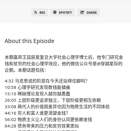
RSS
SPOTIFY
SHARE
About this Episode
本期嘉宾王喆辰是复旦大学社会心理学博士后，他专门研究金
钱和贫穷的社会心理学效应，他的微信公众号是@穿越星际的
企鹅。本期话题包括：
4:32 马克思说的阶层在今天还站得住脚吗？
10:58 心理学研究发现数钱能镇痛
15:10 稀缺理论发现人越穷越愚蠢
26:05 上层阶级更追求独立，下层阶级更相互依赖
33:08 两代人的价值观差异也因为物质生活的不同体验
44:16 穷人和富人谁更渴望金钱？
56:02 物质主义让人们的身份认同更依赖金钱
64:28 债务带来的压力和贫穷效果类似