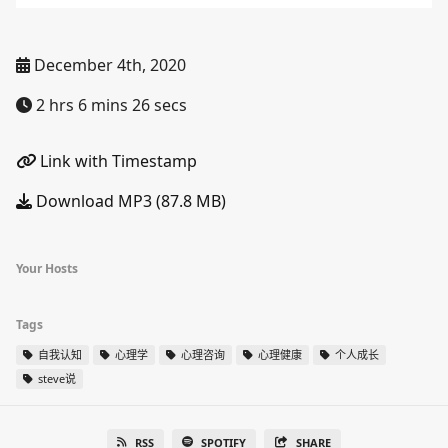
December 4th, 2020
2 hrs 6 mins 26 secs
Link with Timestamp
Download MP3 (87.8 MB)
Your Hosts
Tags
自我认知
心理学
心理咨询
心理健康
个人成长
steve说
RSS
SPOTIFY
SHARE