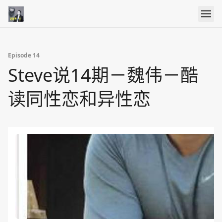
Episode 14
Steve说14期－魏伟－酷
读同性恋和异性恋